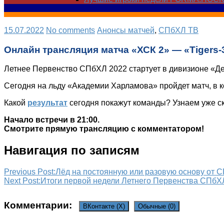
15.07.2022
No comments
Анонсы матчей
,
СПбХЛ ТВ
Онлайн трансляция матча «ХСК 2» — «Tigers-
Летнее Первенство СПбХЛ 2022 стартует в дивизионе «Д
Сегодня на льду «Академии Харламова» пройдет матч, в 
Какой
результат
сегодня покажут команды? Узнаем уже с
Начало встречи в 21:00.
Смотрите прямую трансляцию с комментатором!
Навигация по записям
Previous Post:
Лёд на постоянную или разовую основу от 
Next Post:
Итоги первой недели Летнего Первенства СПбХ
Комментарии:
ВКонтакте (
X
)
Обычные (0)