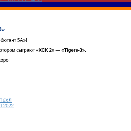
3»
ебютант 5А»!
котором сыграют «
ХСК 2»
—
«Tigers-3»
.
коро!
СПбХЛ
Л 2022