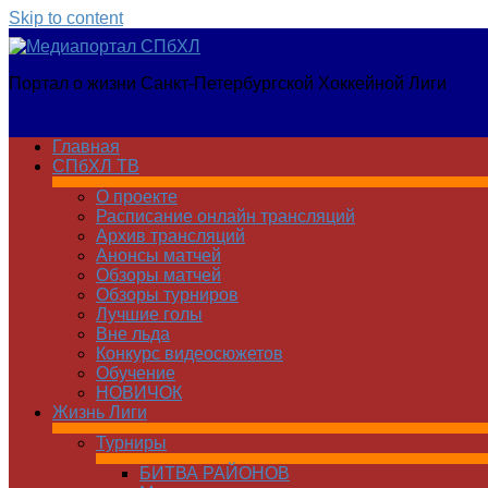
Skip to content
Медиапортал
Портал о жизни Санкт-Петербургской Хоккейной Лиги
СПбХЛ
Главная
СПбХЛ ТВ
О проекте
Расписание онлайн трансляций
Архив трансляций
Анонсы матчей
Обзоры матчей
Обзоры турниров
Лучшие голы
Вне льда
Конкурс видеосюжетов
Обучение
НОВИЧОК
Жизнь Лиги
Турниры
БИТВА РАЙОНОВ