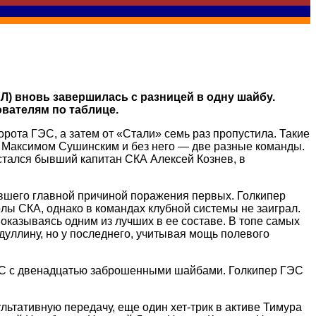
) вновь завершилась с разницей в одну шайбу.
вателям по таблице.
ота ГЭС, а затем от «Стали» семь раз пропустила. Такие
 с Максимом Сушинским и без него — две разные команды.
остался бывший капитан СКА Алексей Кознев, в
вшего главной причиной поражения первых. Голкипер
олы СКА, однако в командах клубной системы не заиграл.
 оказываясь одним из лучших в ее составе. В топе самых
уллину, но у последнего, учитывая мощь полевого
ГЭС с двенадцатью заброшенными шайбами. Голкипер ГЭС
льтативную передачу, еще один хет-трик в активе Тимура