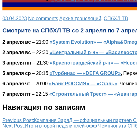
03.04.2023
No comments
Архив трансляций
,
СПбХЛ ТВ
Смотрите на СПбХЛ ТВ со 2 апреля по 7 апре
2 апреля вс –
21:00
«System Evolution» — «Alpha&Ome
2 апреля вс
– 22:30
«Центральный р-н» — «Василеостр
3 апреля пн
– 21:30
«Красногвардейский р-н» — «Невски
5 апреля ср –
20:15
«Турбина» — «DEFA GROUP»
,
Перве
6 апреля чт
– 20:00
«Банк РОССИЯ» — «Сталь»
,
Чемпио
7 апреля пт –
22:15
«Строительный Трест» — «Аванга
Навигация по записям
Previous Post:
Компания ЗаряД — официальный партнер СП
Next Post:
Итоги второй недели плей-офф Чемпионата СП