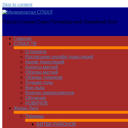
Skip to content
Медиапортал
Портал о жизни Санкт-Петербургской Хоккейной Лиги
СПбХЛ
Главная
СПбХЛ ТВ
О проекте
Расписание онлайн трансляций
Архив трансляций
Анонсы матчей
Обзоры матчей
Обзоры турниров
Лучшие голы
Вне льда
Конкурс видеосюжетов
Обучение
НОВИЧОК
Жизнь Лиги
Турниры
БИТВА РАЙОНОВ