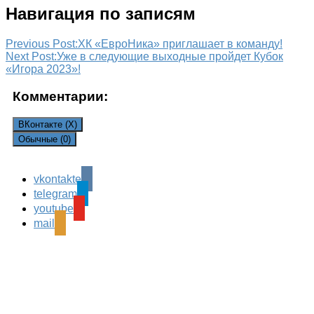
Навигация по записям
Previous Post:
ХК «ЕвроНика» приглашает в команду!
Next Post:
Уже в следующие выходные пройдет Кубок
«Игора 2023»!
Комментарии:
ВКонтакте (
X
)
Обычные (0)
vkontakte
Leave a Reply
telegram
Ваш адрес email не будет опубликован.
Обязательные
youtube
поля помечены
*
mail
Комментарий
*