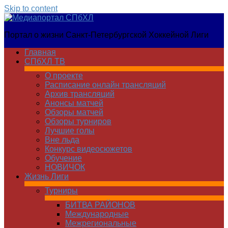
Skip to content
Медиапортал
Портал о жизни Санкт-Петербургской Хоккейной Лиги
СПбХЛ
Главная
СПбХЛ ТВ
О проекте
Расписание онлайн трансляций
Архив трансляций
Анонсы матчей
Обзоры матчей
Обзоры турниров
Лучшие голы
Вне льда
Конкурс видеосюжетов
Обучение
НОВИЧОК
Жизнь Лиги
Турниры
БИТВА РАЙОНОВ
Международные
Межрегиональные