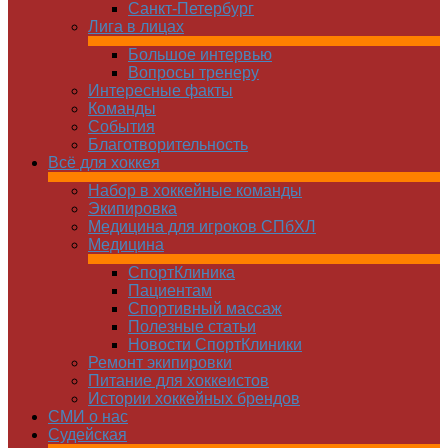
Санкт-Петербург
Лига в лицах
Большое интервью
Вопросы тренеру
Интересные факты
Команды
Cобытия
Благотворительность
Всё для хоккея
Набор в хоккейные команды
Экипировка
Медицина для игроков СПбХЛ
Медицина
СпортКлиника
Пациентам
Спортивный массаж
Полезные статьи
Новости СпортКлиники
Ремонт экипировки
Питание для хоккеистов
Истории хоккейных брендов
СМИ о нас
Судейская