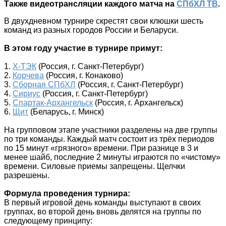
Также видеотрансляции каждого матча на
СПбХЛ ТВ
.
В двухдневном турнире скрестят свои клюшки шесть
команд из разных городов России и Беларуси.
В этом году участие в турнире примут:
1.
Х-ТЭК
(Россия, г. Санкт-Петербург)
2.
Корчева
(Россия, г. Конаково)
3.
Сборная СПбХЛ
(Россия, г. Санкт-Петербург)
4.
Сириус
(Россия, г. Санкт-Петербург)
5.
Спартак-Архангельск
(Россия, г. Архангельск)
6.
Щит
(Беларусь, г. Минск)
На групповом этапе участники разделены на две группы
по три команды. Каждый матч состоит из трёх периодов
по 15 минут «грязного» времени. При разнице в 3 и
менее шайб, последние 2 минуты играются по «чистому»
времени. Силовые приемы запрещены. Щелчки
разрешены.
Формула проведения турнира:
В первый игровой день команды выступают в своих
группах, во второй день вновь делятся на группы по
следующему принципу: