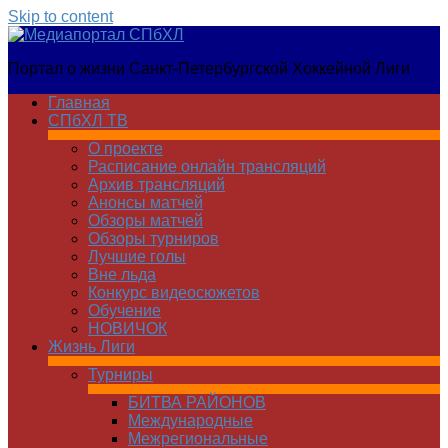
Skip to content
Медиапортал
Портал о жизни Санкт-Петербургской Хоккейной Лиги
СПбХЛ
Главная
СПбХЛ ТВ
О проекте
Расписание онлайн трансляций
Архив трансляций
Анонсы матчей
Обзоры матчей
Обзоры турниров
Лучшие голы
Вне льда
Конкурс видеосюжетов
Обучение
НОВИЧОК
Жизнь Лиги
Турниры
БИТВА РАЙОНОВ
Международные
Межрегиональные