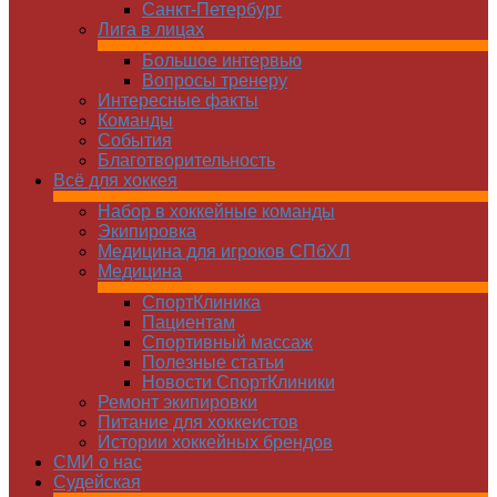
Санкт-Петербург
Лига в лицах
Большое интервью
Вопросы тренеру
Интересные факты
Команды
Cобытия
Благотворительность
Всё для хоккея
Набор в хоккейные команды
Экипировка
Медицина для игроков СПбХЛ
Медицина
СпортКлиника
Пациентам
Спортивный массаж
Полезные статьи
Новости СпортКлиники
Ремонт экипировки
Питание для хоккеистов
Истории хоккейных брендов
СМИ о нас
Судейская