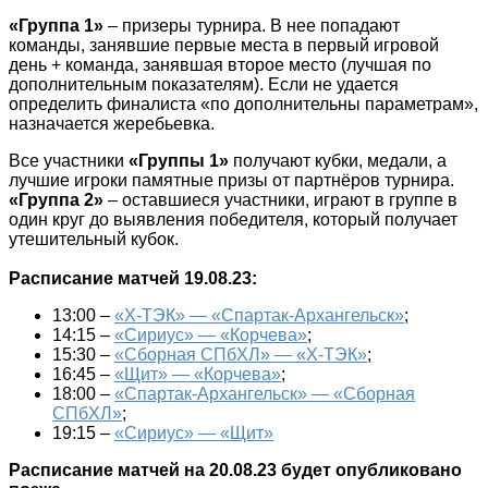
«Группа 1»
– призеры турнира. В нее попадают
команды, занявшие первые места в первый игровой
день + команда, занявшая второе место (лучшая по
дополнительным показателям). Если не удается
определить финалиста «по дополнительны параметрам»,
назначается жеребьевка.
Все участники
«Группы 1»
получают кубки, медали, а
лучшие игроки памятные призы от партнёров турнира.
«Группа 2»
– оставшиеся участники, играют в группе в
один круг до выявления победителя, который получает
утешительный кубок.
Расписание матчей 19.08.23:
13:00 –
«X-ТЭК» — «Спартак-Архангельск»
;
14:15 –
«Сириус» — «Корчева»
;
15:30 –
«Сборная СПбХЛ» — «X-ТЭК»
;
16:45 –
«Щит» — «Корчева»
;
18:00 –
«Спартак-Архангельск» — «Сборная
СПбХЛ»
;
19:15 –
«Сириус» — «Щит»
Расписание матчей на 20.08.23 будет опубликовано