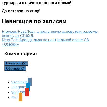
турнира и отлично провести время!
До встречи на льду!
Навигация по записям
Previous Post:
Лед на постоянную основу или разовую
основу от СПбХЛ
Next Post:
Аренда льда на центральной арене ЛА
«Озерки»
Комментарии:
ВКонтакте (
X
)
Обычные (0)
vkontakte
Leave a Reply
telegram
Ваш адрес email не будет опубликован.
Обязательные
youtube
поля помечены
*
mail
Комментарий
*