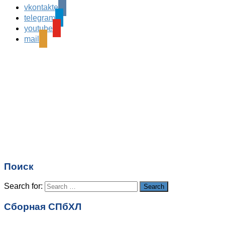
vkontakte
Leave a Reply
telegram
Ваш адрес email не будет опубликован.
Обязательные
youtube
поля помечены
*
mail
Комментарий
*
Имя
*
Email
*
Поиск
Сайт
Search for:
Search
Сборная СПбХЛ