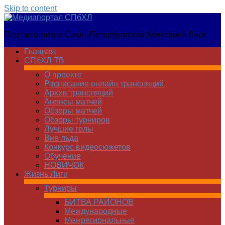
Skip to content
Медиапортал
Портал о жизни Санкт-Петербургской Хоккейной Лиги
СПбХЛ
Главная
СПбХЛ ТВ
О проекте
Расписание онлайн трансляций
Архив трансляций
Анонсы матчей
Обзоры матчей
Обзоры турниров
Лучшие голы
Вне льда
Конкурс видеосюжетов
Обучение
НОВИЧОК
Жизнь Лиги
Турниры
БИТВА РАЙОНОВ
Международные
Межрегиональные