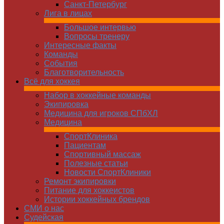
Санкт-Петербург
Лига в лицах
Большое интервью
Вопросы тренеру
Интересные факты
Команды
Cобытия
Благотворительность
Всё для хоккея
Набор в хоккейные команды
Экипировка
Медицина для игроков СПбХЛ
Медицина
СпортКлиника
Пациентам
Спортивный массаж
Полезные статьи
Новости СпортКлиники
Ремонт экипировки
Питание для хоккеистов
Истории хоккейных брендов
СМИ о нас
Судейская