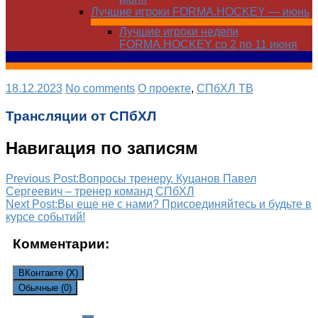
Лучшие игроки FORMA.HOCKEY — июнь
Лучшие игроки недели
FORMA.HOCKEY со 2 по 11 июня
18.12.2023
No comments
О проекте
,
СПбХЛ ТВ
Трансляции от СПбХЛ
Навигация по записям
Previous Post:
Вопросы тренеру. Куцанов Павел
Сергеевич – тренер команд СПбХЛ
Next Post:
Вы еще не с нами? Присоединяйтесь и будьте в
курсе событий!
Комментарии:
ВКонтакте (
X
)
Обычные (0)