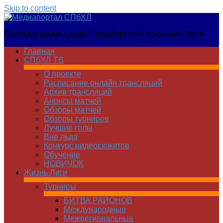
Skip to content
Медиапортал
Портал о жизни Санкт-Петербургской Хоккейной Лиги
СПбХЛ
Главная
СПбХЛ ТВ
О проекте
Расписание онлайн трансляций
Архив трансляций
Анонсы матчей
Обзоры матчей
Обзоры турниров
Лучшие голы
Вне льда
Конкурс видеосюжетов
Обучение
НОВИЧОК
Жизнь Лиги
Турниры
БИТВА РАЙОНОВ
Международные
Межрегиональные