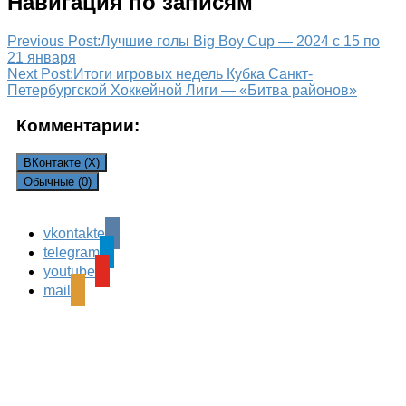
Навигация по записям
Previous Post:
Лучшие голы Big Boy Cup — 2024 с 15 по
21 января
Next Post:
Итоги игровых недель Кубка Санкт-
Петербургской Хоккейной Лиги — «Битва районов»
Комментарии:
ВКонтакте (
X
)
Обычные (0)
vkontakte
Leave a Reply
telegram
Ваш адрес email не будет опубликован.
Обязательные
youtube
поля помечены
*
mail
Комментарий
*