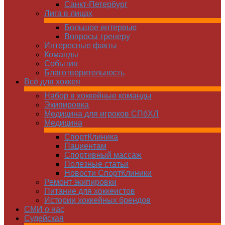
Санкт-Петербург
Лига в лицах
Большое интервью
Вопросы тренеру
Интересные факты
Команды
Cобытия
Благотворительность
Всё для хоккея
Набор в хоккейные команды
Экипировка
Медицина для игроков СПбХЛ
Медицина
СпортКлиника
Пациентам
Спортивный массаж
Полезные статьи
Новости СпортКлиники
Ремонт экипировки
Питание для хоккеистов
Истории хоккейных брендов
СМИ о нас
Судейская