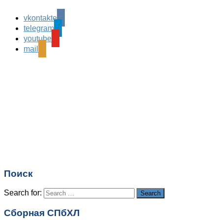
vkontakte
Leave a Reply
telegram
Ваш адрес email не будет опубликован.
Обязательные
youtube
поля помечены
*
mail
Комментарий
*
Имя
*
Email
*
Поиск
Сайт
Search for:
Search
Сборная СПбХЛ