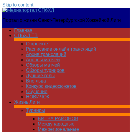
Skip to content
Медиапортал
Портал о жизни Санкт-Петербургской Хоккейной Лиги
СПбХЛ
Главная
СПбХЛ ТВ
О проекте
Расписание онлайн трансляций
Архив трансляций
Анонсы матчей
Обзоры матчей
Обзоры турниров
Лучшие голы
Вне льда
Конкурс видеосюжетов
Обучение
НОВИЧОК
Жизнь Лиги
Турниры
БИТВА РАЙОНОВ
Международные
Межрегиональные