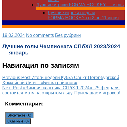
Лучшие игроки FORMA.HOCKEY — июнь
Лучшие игроки недели
FORMA.HOCKEY со 2 по 11 июня
19.02.2024
No comments
Без рубрики
Лучшие голы Чемпионата СПбХЛ 2023/2024
— январь
Навигация по записям
Previous Post:
Итоги недели Кубка Санкт-Петербургской
Хоккейной Лиги – «Битва районов»
Next Post:
«Зимняя классика СПбХЛ 2024». 25 февраля
состоится матч на открытом льду. Приглашаем игроков!
Комментарии:
ВКонтакте (
X
)
Обычные (0)