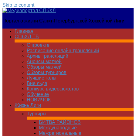
Skip to content
Медиапортал
Портал о жизни Санкт-Петербургской Хоккейной Лиги
СПбХЛ
Главная
СПбХЛ ТВ
О проекте
Расписание онлайн трансляций
Архив трансляций
Анонсы матчей
Обзоры матчей
Обзоры турниров
Лучшие голы
Вне льда
Конкурс видеосюжетов
Обучение
НОВИЧОК
Жизнь Лиги
Турниры
БИТВА РАЙОНОВ
Международные
Межрегиональные