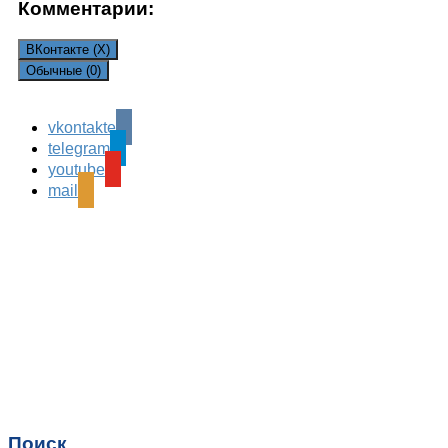
Комментарии:
ВКонтакте (
X
)
Обычные (0)
vkontakte
Leave a Reply
telegram
Ваш адрес email не будет опубликован.
Обязательные
youtube
поля помечены
*
mail
Комментарий
*
Имя
*
Email
*
Поиск