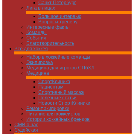
Санкт-Петербург
Лига в лицах
Большое интервью
Вопросы тренеру
Интересные факты
Команды
Cобытия
Благотворительность
Всё для хоккея
Набор в хоккейные команды
Экипировка
Медицина для игроков СПбХЛ
Медицина
СпортКлиника
Пациентам
Спортивный массаж
Полезные статьи
Новости СпортКлиники
Ремонт экипировки
Питание для хоккеистов
Истории хоккейных брендов
СМИ о нас
Судейская