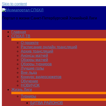
Skip to content
Медиапортал
Портал о жизни Санкт-Петербургской Хоккейной Лиги
СПбХЛ
Главная
СПбХЛ ТВ
О проекте
Расписание онлайн трансляций
Архив трансляций
Анонсы матчей
Обзоры матчей
Обзоры турниров
Лучшие голы
Вне льда
Конкурс видеосюжетов
Обучение
НОВИЧОК
Жизнь Лиги
Турниры
БИТВА РАЙОНОВ