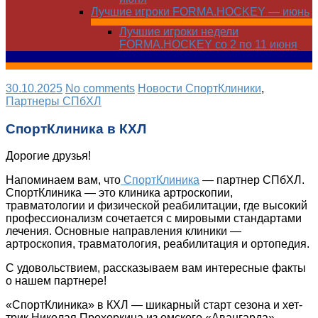
Лучшие игроки FORMA.HOCKEY — июнь
Лучшие игроки недели
FORMA.HOCKEY со 2 по 11 июня
30.10.2025
No comments
Новости СпортКлиники
,
Партнеры СПбХЛ
СпортКлиника в КХЛ
Дорогие друзья!
Напоминаем вам, что
СпортКлиника
— партнер СПбХЛ.
СпортКлиника — это клиника артроскопии,
травматологии и физической реабилитации, где высокий
профессионализм сочетается с мировыми стандартами
лечения. Основные направления клиники —
артроскопия, травматология, реабилитация и ортопедия.
С удовольствием, рассказываем вам интересные факты
о нашем партнере!
«СпортКлиника» в КХЛ — шикарный старт сезона и хет-
трик Николая Прохоркина из омского «Авангарда».