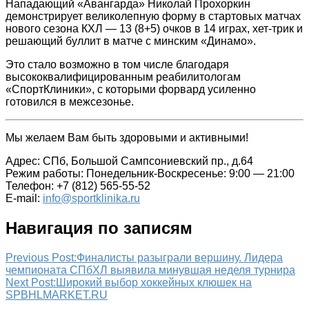
Нападающий «Авангарда» Николай Прохоркин
демонстрирует великолепную форму в стартовых матчах
нового сезона КХЛ — 13 (8+5) очков в 14 играх, хет-трик и
решающий буллит в матче с минским «Динамо».
Это стало возможно в том числе благодаря
высококвалифицированным реабилитологам
«СпортКлиники», с которыми форвард усиленно
готовился в межсезонье.
Мы желаем Вам быть здоровыми и активными!
Адрес: СПб, Большой Сампсониевский пр., д.64
Режим работы: Понедельник-Воскресенье: 9:00 — 21:00
Телефон: +7 (812) 565-55-52
E-mail:
info@sportklinika.ru
Навигация по записям
Previous Post:
Финалисты разыграли вершину. Лидера
чемпионата СПбХЛ выявила минувшая неделя турнира
Next Post:
Широкий выбор хоккейных клюшек на
SPBHLMARKET.RU