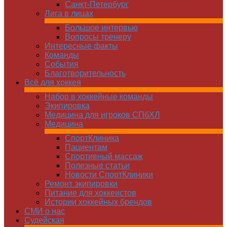
Санкт-Петербург
Лига в лицах
Большое интервью
Вопросы тренеру
Интересные факты
Команды
Cобытия
Благотворительность
Всё для хоккея
Набор в хоккейные команды
Экипировка
Медицина для игроков СПбХЛ
Медицина
СпортКлиника
Пациентам
Спортивный массаж
Полезные статьи
Новости СпортКлиники
Ремонт экипировки
Питание для хоккеистов
Истории хоккейных брендов
СМИ о нас
Судейская