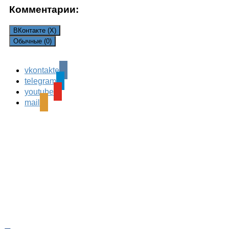
Комментарии:
ВКонтакте (
X
)
Обычные (0)
vkontakte
Leave a Reply
telegram
Ваш адрес email не будет опубликован.
Обязательные
youtube
поля помечены
*
mail
Комментарий
*
Имя
*
Email
*