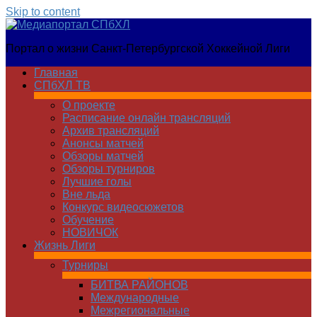
Skip to content
Медиапортал
Портал о жизни Санкт-Петербургской Хоккейной Лиги
СПбХЛ
Главная
СПбХЛ ТВ
О проекте
Расписание онлайн трансляций
Архив трансляций
Анонсы матчей
Обзоры матчей
Обзоры турниров
Лучшие голы
Вне льда
Конкурс видеосюжетов
Обучение
НОВИЧОК
Жизнь Лиги
Турниры
БИТВА РАЙОНОВ
Международные
Межрегиональные