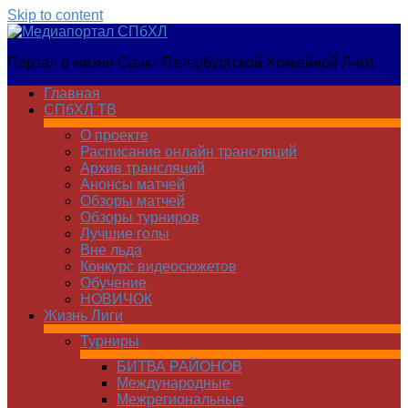
Skip to content
Медиапортал
Портал о жизни Санкт-Петербургской Хоккейной Лиги
СПбХЛ
Главная
СПбХЛ ТВ
О проекте
Расписание онлайн трансляций
Архив трансляций
Анонсы матчей
Обзоры матчей
Обзоры турниров
Лучшие голы
Вне льда
Конкурс видеосюжетов
Обучение
НОВИЧОК
Жизнь Лиги
Турниры
БИТВА РАЙОНОВ
Международные
Межрегиональные