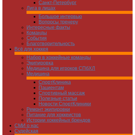
Санкт-Петербург
Лига в лицах
Большое интервью
Вопросы тренеру
Интересные факты
Команды
Cобытия
Благотворительность
Всё для хоккея
Набор в хоккейные команды
Экипировка
Медицина для игроков СПбХЛ
Медицина
СпортКлиника
Пациентам
Спортивный массаж
Полезные статьи
Новости СпортКлиники
Ремонт экипировки
Питание для хоккеистов
Истории хоккейных брендов
СМИ о нас
Судейская