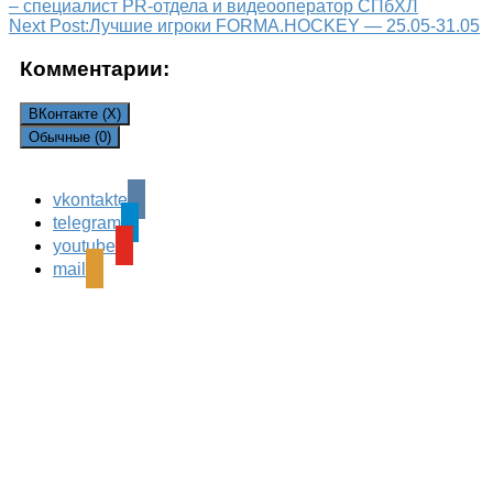
– специалист PR-отдела и видеооператор СПбХЛ
Next Post:
Лучшие игроки FORMA.HOCKEY — 25.05-31.05
Комментарии:
ВКонтакте (
X
)
Обычные (0)
vkontakte
Leave a Reply
telegram
Ваш адрес email не будет опубликован.
Обязательные
youtube
поля помечены
*
mail
Комментарий
*
Имя
*