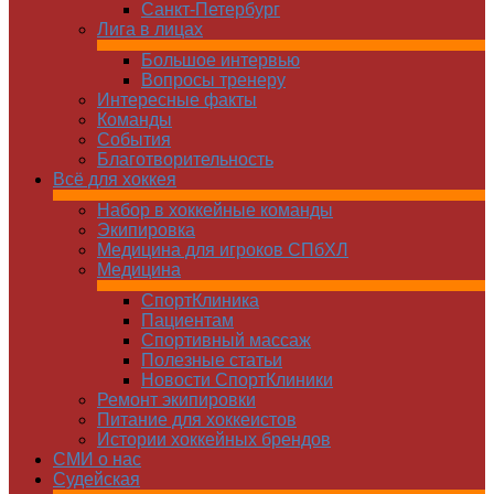
Санкт-Петербург
Лига в лицах
Большое интервью
Вопросы тренеру
Интересные факты
Команды
Cобытия
Благотворительность
Всё для хоккея
Набор в хоккейные команды
Экипировка
Медицина для игроков СПбХЛ
Медицина
СпортКлиника
Пациентам
Спортивный массаж
Полезные статьи
Новости СпортКлиники
Ремонт экипировки
Питание для хоккеистов
Истории хоккейных брендов
СМИ о нас
Судейская