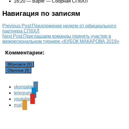
16:20 — Варяг — Сборная СПбХЛ
Навигация по записям
Previous Post:
Предложение недели от официального
партнера СПбХЛ
Next Post:
Приглашаем команды принять участие в
межрегиональном турнире «КУБОК МАКАРОВА 2019»
Комментарии:
ВКонтакте (
X
)
Обычные (0)
vkontakte
Leave a Reply
telegram
Ваш адрес email не будет опубликован.
Обязательные
youtube
поля помечены
*
mail
Комментарий
*