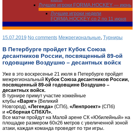
Лучшие игроки FORMA.HOCKEY — июнь
Лучшие игроки недели
FORMA.HOCKEY со 2 по 11 июня
15.07.2019
No comments
Межрегиональные
,
Турниры
В Петербурге пройдет Кубок Союза
десантников России, посвященный 89-ой
годовщине Воздушно – десантных войск
Уже в это воскресенье 21 июля в Петербурге пройдет
межрегиональный
Кубок Союза десантников России,
посвященный 89-ой годовщине Воздушно –
десантных войск.
В турнире
примут участие хоккейные
клубы
«Варяг»
(Великий
Новгород),
«Легенда»
(СПб),
«Ленпроект»
(СПб)
и
«Сборная СПбХЛ».
Все матчи пройдут на Малой арене СК «Юбилейный» на
площадке размером 60х26 метров с увеличенной зоной
атаки, каждая команда проведет по три игры.