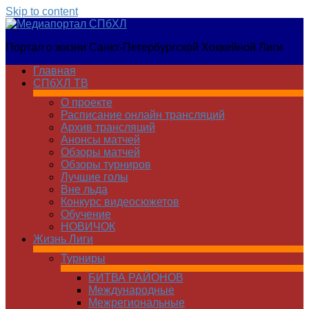
Skip to content
Медиапортал
Портал о жизни Санкт-Петербургской Хоккейной Лиги
СПбХЛ
Главная
СПбХЛ ТВ
О проекте
Расписание онлайн трансляций
Архив трансляций
Анонсы матчей
Обзоры матчей
Обзоры турниров
Лучшие голы
Вне льда
Конкурс видеосюжетов
Обучение
НОВИЧОК
Жизнь Лиги
Турниры
БИТВА РАЙОНОВ
Международные
Межрегиональные