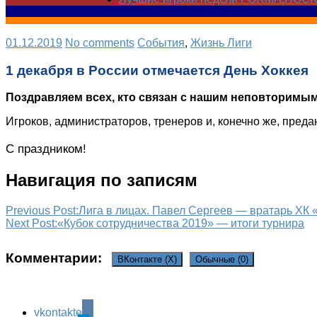
01.12.2019
No comments
Cобытия
,
Жизнь Лиги
1 декабря в России отмечается День Хоккея
Поздравляем всех, кто связан с нашим неповторимым
Игроков, администраторов, тренеров и, конечно же, пред
С праздником!
Навигация по записям
Previous Post:
Лига в лицах. Павел Сергеев — вратарь ХК
Next Post:
«Кубок сотрудничества 2019» — итоги турнира
Комментарии:
ВКонтакте (
X
)
Обычные (0)
vkontakte
Leave a Reply