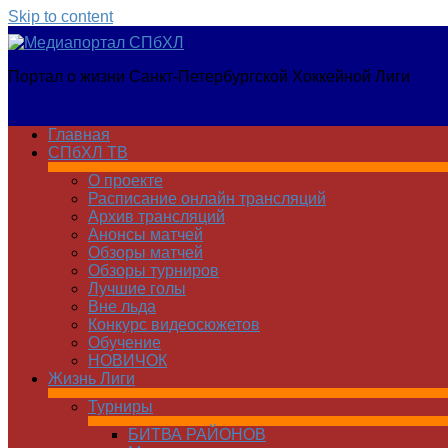
Skip to content
Медиапортал
Портал о жизни Санкт-Петербургской Хоккейной Лиги
СПбХЛ
Главная
СПбХЛ ТВ
О проекте
Расписание онлайн трансляций
Архив трансляций
Анонсы матчей
Обзоры матчей
Обзоры турниров
Лучшие голы
Вне льда
Конкурс видеосюжетов
Обучение
НОВИЧОК
Жизнь Лиги
Турниры
БИТВА РАЙОНОВ