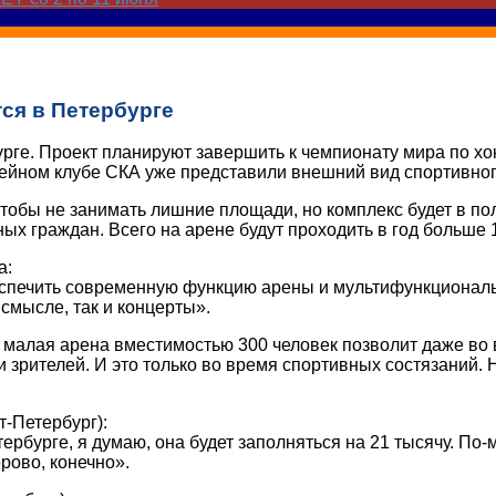
ся в Петербурге
ге. Проект планируют завершить к чемпионату мира по хок
кейном клубе СКА уже представили внешний вид спортивного
чтобы не занимать лишние площади, но комплекс будет в 
ных граждан. Всего на арене будут проходить в год больше
а:
еспечить современную функцию арены и мультифункциональ
смысле, так и концерты».
 малая арена вместимостью 300 человек позволит даже во 
 зрителей. И это только во время спортивных состязаний. 
-Петербург):
бурге, я думаю, она будет заполняться на 21 тысячу. По-мо
рово, конечно».