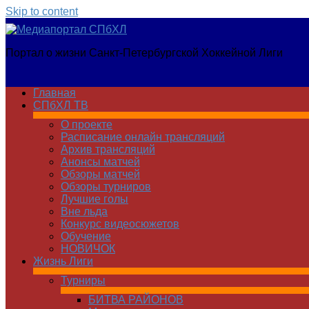
Skip to content
Медиапортал
Портал о жизни Санкт-Петербургской Хоккейной Лиги
СПбХЛ
Главная
СПбХЛ ТВ
О проекте
Расписание онлайн трансляций
Архив трансляций
Анонсы матчей
Обзоры матчей
Обзоры турниров
Лучшие голы
Вне льда
Конкурс видеосюжетов
Обучение
НОВИЧОК
Жизнь Лиги
Турниры
БИТВА РАЙОНОВ