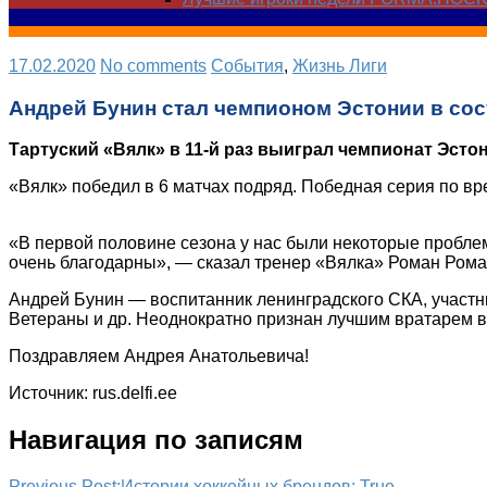
17.02.2020
No comments
Cобытия
,
Жизнь Лиги
Андрей Бунин стал чемпионом Эстонии в сос
Тартуский «Вялк» в 11-й раз выиграл чемпионат Эстон
«Вялк» победил в 6 матчах подряд. Победная серия по вр
«В первой половине сезона у нас были некоторые пробле
очень благодарны», — сказал тренер «Вялка» Роман Рома
Андрей Бунин — воспитанник ленинградского СКА, участни
Ветераны и др. Неоднократно признан лучшим вратарем 
Поздравляем Андрея Анатольевича!
Источник: rus.delfi.ee
Навигация по записям
Previous Post:
Истории хоккейных брендов: True