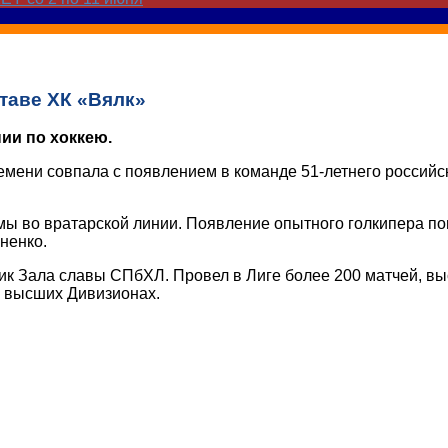
таве ХК «Вялк»
ии по хоккею.
емени совпала с появлением в команде 51-летнего российс
мы во вратарской линии. Появление опытного голкипера п
ненко.
к Зала славы СПбХЛ. Провел в Лиге более 200 матчей, выс
в высших Дивизионах.