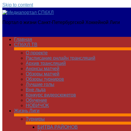
Skip to content
Медиапортал
Портал о жизни Санкт-Петербургской Хоккейной Лиги
СПбХЛ
Главная
СПбХЛ ТВ
О проекте
Расписание онлайн трансляций
Архив трансляций
Анонсы матчей
Обзоры матчей
Обзоры турниров
Лучшие голы
Вне льда
Конкурс видеосюжетов
Обучение
НОВИЧОК
Жизнь Лиги
Турниры
БИТВА РАЙОНОВ