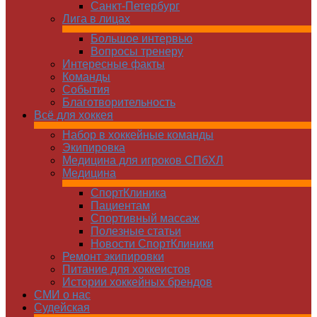
Санкт-Петербург
Лига в лицах
Большое интервью
Вопросы тренеру
Интересные факты
Команды
Cобытия
Благотворительность
Всё для хоккея
Набор в хоккейные команды
Экипировка
Медицина для игроков СПбХЛ
Медицина
СпортКлиника
Пациентам
Спортивный массаж
Полезные статьи
Новости СпортКлиники
Ремонт экипировки
Питание для хоккеистов
Истории хоккейных брендов
СМИ о нас
Судейская