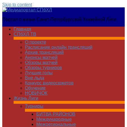
Skip to content
Медиапортал
Портал о жизни Санкт-Петербургской Хоккейной Лиги
СПбХЛ
Главная
СПбХЛ ТВ
О проекте
Расписание онлайн трансляций
Архив трансляций
Анонсы матчей
Обзоры матчей
Обзоры турниров
Лучшие голы
Вне льда
Конкурс видеосюжетов
Обучение
НОВИЧОК
Жизнь Лиги
Турниры
БИТВА РАЙОНОВ
Международные
Межрегиональные