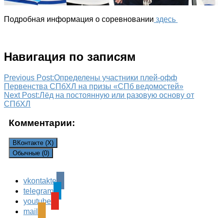
Подробная информация о соревновании
здесь
Навигация по записям
Previous Post:
Определены участники плей-офф
Первенства СПбХЛ на призы «СПб ведомостей»
Next Post:
Лёд на постоянную или разовую основу от
СПбХЛ
Комментарии:
ВКонтакте (
X
)
Обычные (0)
vkontakte
Leave a Reply
telegram
Ваш адрес email не будет опубликован.
Обязательные
youtube
поля помечены
*
mail