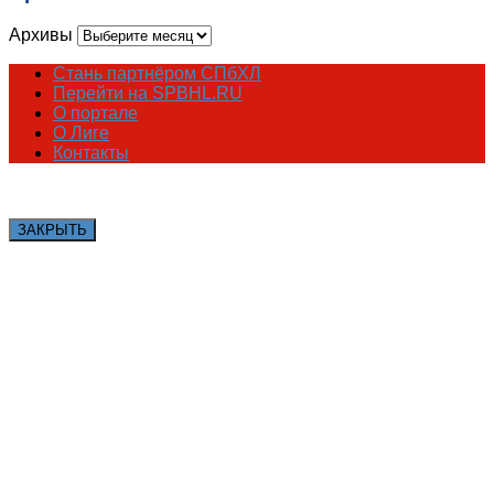
Архивы
Стань партнёром СПбХЛ
Перейти на SPBHL.RU
О портале
О Лиге
Контакты
ЗАКРЫТЬ