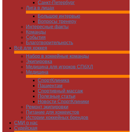
Санкт-Петербург
Лига в лицах
Большое интервью
Вопросы тренеру
Интересные факты
Команды
Cобытия
Благотворительность
Всё для хоккея
Набор в хоккейные команды
Экипировка
Медицина для игроков СПбХЛ
Медицина
СпортКлиника
Пациентам
Спортивный массаж
Полезные статьи
Новости СпортКлиники
Ремонт экипировки
Питание для хоккеистов
Истории хоккейных брендов
СМИ о нас
Судейская