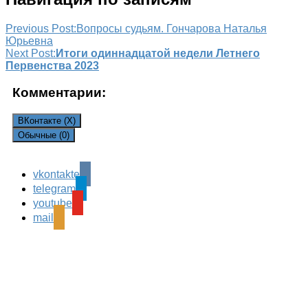
Previous Post:
Вопросы судьям. Гончарова Наталья
Юрьевна
Next Post:
Итоги одиннадцатой недели Летнего
Первенства 2023
Комментарии:
ВКонтакте (
X
)
Обычные (0)
vkontakte
Leave a Reply
telegram
Ваш адрес email не будет опубликован.
Обязательные
youtube
поля помечены
*
mail
Комментарий
*