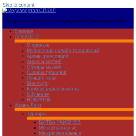
Skip to content
Медиапортал
Портал о жизни Санкт-Петербургской Хоккейной Лиги
СПбХЛ
Главная
СПбХЛ ТВ
О проекте
Расписание онлайн трансляций
Архив трансляций
Анонсы матчей
Обзоры матчей
Обзоры турниров
Лучшие голы
Вне льда
Конкурс видеосюжетов
Обучение
НОВИЧОК
Жизнь Лиги
Турниры
БИТВА РАЙОНОВ
Международные
Межрегиональные