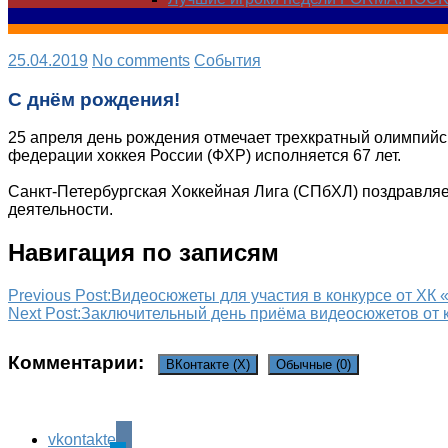
25.04.2019
No comments
Cобытия
С днём рождения!
25 апреля день рождения отмечает трехкратный олимпийс
федерации хоккея России (ФХР) исполняется 67 лет.
Санкт-Петербургская Хоккейная Лига (СПбХЛ) поздравляе
деятельности.
Навигация по записям
Previous Post:
Видеосюжеты для участия в конкурсе от ХК
Next Post:
Заключительный день приёма видеосюжетов от
Комментарии:
ВКонтакте (
X
)
Обычные (0)
vkontakte
Leave a Reply