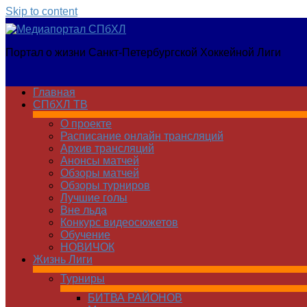
Skip to content
Медиапортал
Портал о жизни Санкт-Петербургской Хоккейной Лиги
СПбХЛ
Главная
СПбХЛ ТВ
О проекте
Расписание онлайн трансляций
Архив трансляций
Анонсы матчей
Обзоры матчей
Обзоры турниров
Лучшие голы
Вне льда
Конкурс видеосюжетов
Обучение
НОВИЧОК
Жизнь Лиги
Турниры
БИТВА РАЙОНОВ