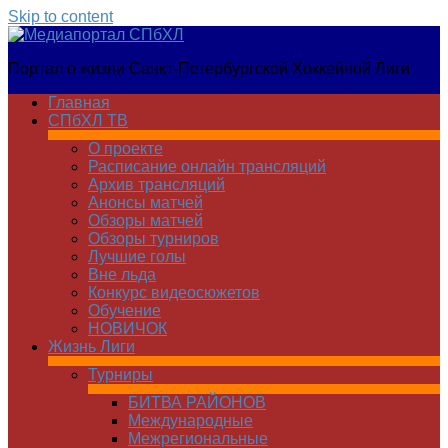
Skip to content
Медиапортал
Портал о жизни Санкт-Петербургской Хоккейной Лиги
СПбХЛ
Главная
СПбХЛ ТВ
О проекте
Расписание онлайн трансляций
Архив трансляций
Анонсы матчей
Обзоры матчей
Обзоры турниров
Лучшие голы
Вне льда
Конкурс видеосюжетов
Обучение
НОВИЧОК
Жизнь Лиги
Турниры
БИТВА РАЙОНОВ
Международные
Межрегиональные