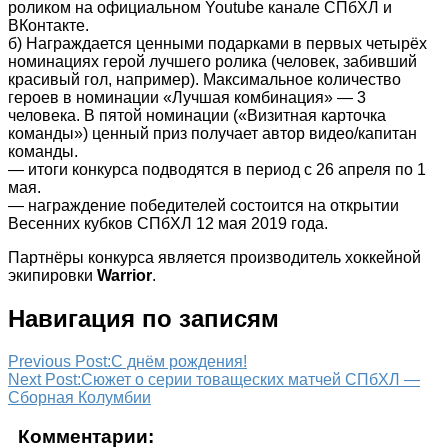
роликом на официальном Youtube канале СПбХЛ и
ВКонтакте.
б) Награждается ценными подарками в первых четырёх
номинациях герой лучшего ролика (человек, забивший
красивый гол, например). Максимальное количество
героев в номинации «Лучшая комбинация» — 3
человека. В пятой номинации («Визитная карточка
команды») ценный приз получает автор видео/капитан
команды.
— итоги конкурса подводятся в период с 26 апреля по 1
мая.
— награждение победителей состоится на открытии
Весенних кубков СПбХЛ 12 мая 2019 года.
Партнёры конкурса является производитель хоккейной
экипировки
Warrior
.
Навигация по записям
Previous Post:
С днём рождения!
Next Post:
Сюжет о серии товащеских матчей СПбХЛ —
Сборная Колумбии
Комментарии: