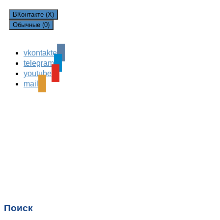
ВКонтакте (
X
)
Обычные (0)
vkontakte
Leave a Reply
telegram
Ваш адрес email не будет опубликован.
Обязательные
youtube
поля помечены
*
mail
Комментарий
*
Имя
*
Email
*
Поиск
Сайт