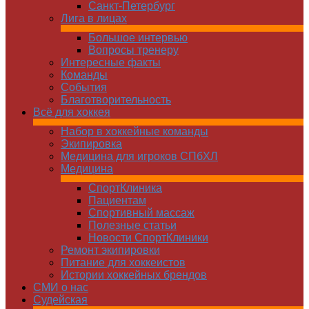
Санкт-Петербург
Лига в лицах
Большое интервью
Вопросы тренеру
Интересные факты
Команды
Cобытия
Благотворительность
Всё для хоккея
Набор в хоккейные команды
Экипировка
Медицина для игроков СПбХЛ
Медицина
СпортКлиника
Пациентам
Спортивный массаж
Полезные статьи
Новости СпортКлиники
Ремонт экипировки
Питание для хоккеистов
Истории хоккейных брендов
СМИ о нас
Судейская