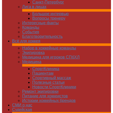
Санкт-Петербург
Лига в лицах
Большое интервью
Вопросы тренеру
Интересные факты
Команды
Cобытия
Благотворительность
Всё для хоккея
Набор в хоккейные команды
Экипировка
Медицина для игроков СПбХЛ
Медицина
СпортКлиника
Пациентам
Спортивный массаж
Полезные статьи
Новости СпортКлиники
Ремонт экипировки
Питание для хоккеистов
Истории хоккейных брендов
СМИ о нас
Судейская