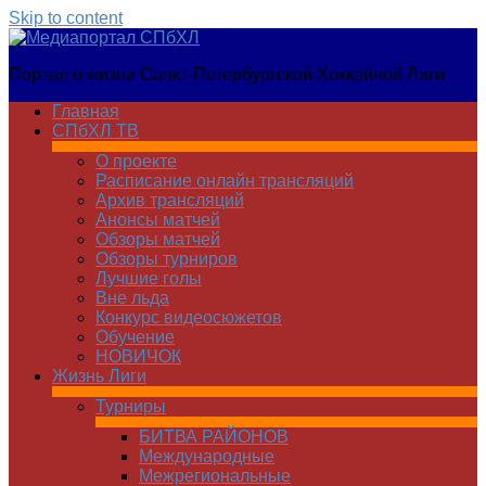
Skip to content
Медиапортал
Портал о жизни Санкт-Петербургской Хоккейной Лиги
СПбХЛ
Главная
СПбХЛ ТВ
О проекте
Расписание онлайн трансляций
Архив трансляций
Анонсы матчей
Обзоры матчей
Обзоры турниров
Лучшие голы
Вне льда
Конкурс видеосюжетов
Обучение
НОВИЧОК
Жизнь Лиги
Турниры
БИТВА РАЙОНОВ
Международные
Межрегиональные