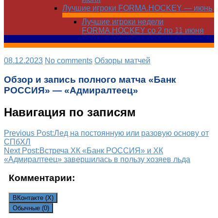
Лучшие игроки FORMA.HOCKEY — июнь
Лучшие игроки недели
FORMA.HOCKEY со 2 по 11 июня
08.12.2023
No comments
Обзоры матчей
Обзор и запись полного матча «Банк
РОССИЯ» — «Адмиралтеец»
Навигация по записям
Previous Post:
Лед на постоянную или разовую основу от
СПбХЛ
Next Post:
Встреча ХК «Банк РОССИЯ» и ХК
«Адмиралтеец» завершилась в пользу хозяев льда
Комментарии:
ВКонтакте (
X
)
Обычные (0)