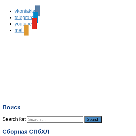
vkontakte
Leave a Reply
telegram
Ваш адрес email не будет опубликован.
Обязательные
youtube
поля помечены
*
mail
Комментарий
*
Имя
*
Email
*
Поиск
Сайт
Search for:
Search
Сборная СПбХЛ